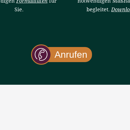
ndigen
Formalitäten
für
notwendigen Maßn
Sie.
begleitet.
Downlo
Anrufen