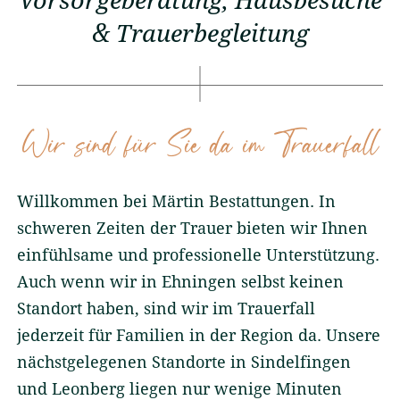
Vorsorgeberatung, Hausbesuche
& Trauerbegleitung
Friedhöfe
Wissenswertes
Aktuelles
Wir sind für Sie da im Trauerfall
Willkommen bei Märtin Bestattungen. In
Wir sind persönlich für Sie
da
schweren Zeiten der Trauer bieten wir Ihnen
07152 90 30 95
einfühlsame und professionelle Unterstützung.
Auch wenn wir in Ehningen selbst keinen
24 Stunden Tag und Nacht
Standort haben, sind wir im Trauerfall
info@anita-maertin-
jederzeit für Familien in der Region da. Unsere
bestattungen.de
nächstgelegenen Standorte in Sindelfingen
und Leonberg liegen nur wenige Minuten