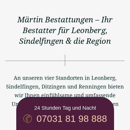
gen
gut 
kom
au 
aufg
pete
auf 
eho
nt. 
Märtin Bestattungen – Ihr
die 
ben 
Prei
Wün
und 
s / 
Bestatter für Leonberg,
sch
alle 
Leist
Sindelfingen & die Region
e 
sehr 
ung 
mei
nett.
stim
ner 
mt , 
Fam
alles 
ilie 
perf
eing
ekt.
An unseren vier Standorten in Leonberg,
ega
Lieb
Sindelfingen, Ditzingen und Renningen bieten
nge
en 
wir Ihnen einfühlsame und umfassende
n 
Dan
Unterstützung im Trauerfall. Wir bestatten
und 
k.
24 Stunden Tag und Nacht
hab
auch auf allen Friedhöfen der Region,
07031 81 98 888
en 
unabhängig vom Standort.
uns 