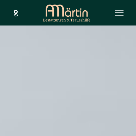
SCHLIESSEN
Menü
Hilfe im Todesfall
Dienstleistungen
Bestattungsarten
Bestattungsvorsorge
Über uns
Standorte