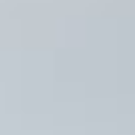
Friedhöfe
Wissenswertes
Aktuelles
Wir sind persönlich für Sie
da
07152 90 30 95
24 Stunden Tag und Nacht
info@anita-maertin-
bestattungen.de