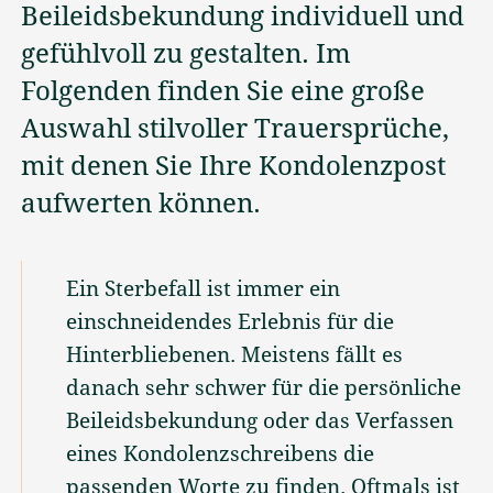
Beileidsbekundung individuell und
Friedhöfe
gefühlvoll zu gestalten. Im
Folgenden finden Sie eine große
Wissenswertes
Auswahl stilvoller Trauersprüche,
mit denen Sie Ihre Kondolenzpost
Aktuelles
aufwerten können.
Wir sind persönlich für Sie
da
Ein Sterbefall ist immer ein
07152 90 30 95
einschneidendes Erlebnis für die
Hinterbliebenen. Meistens fällt es
24 Stunden Tag und Nacht
danach sehr schwer für die persönliche
info@anita-maertin-
Beileidsbekundung oder das Verfassen
bestattungen.de
eines Kondolenzschreibens die
passenden Worte zu finden. Oftmals ist