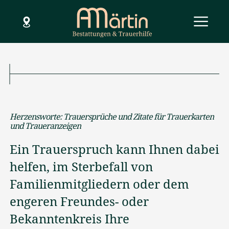
SCHLIESSEN
Menü
Hilfe im Todesfall
Herzensworte: Trauersprüche und Zitate für Trauerkarten
Dienstleistungen
und Traueranzeigen
Bestattungsarten
Ein Trauerspruch kann Ihnen dabei
helfen, im Sterbefall von
Bestattungsvorsorge
Familienmitgliedern oder dem
Über uns
engeren Freundes- oder
Bekanntenkreis Ihre
Standorte