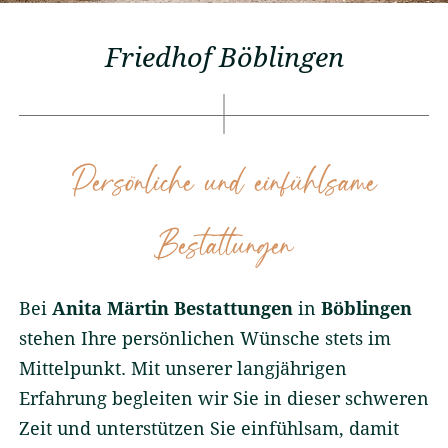
Friedhöfe
Friedhof Böblingen
Wissenswertes
Aktuelles
Persönliche und einfühlsame
Bestattungen
Wir sind persönlich für Sie
da
07152 90 30 95
Bei
Anita Märtin Bestattungen
in
Böblingen
24 Stunden Tag und Nacht
stehen Ihre persönlichen Wünsche stets im
info@anita-maertin-
Mittelpunkt. Mit unserer langjährigen
bestattungen.de
Erfahrung begleiten wir Sie in dieser schweren
Zeit und unterstützen Sie einfühlsam, damit