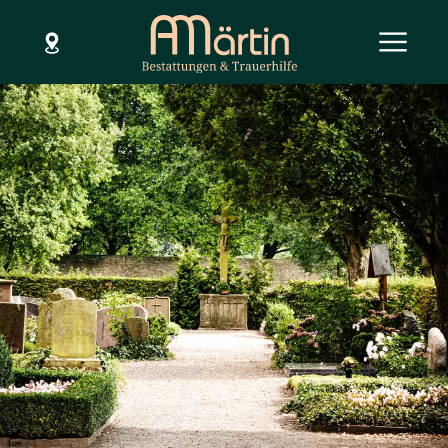
SCHLIESSEN
Menü
Hilfe im Todesfall
Dienstleistungen
Bestattungsarten
Bestattungsvorsorge
Über uns
Standorte