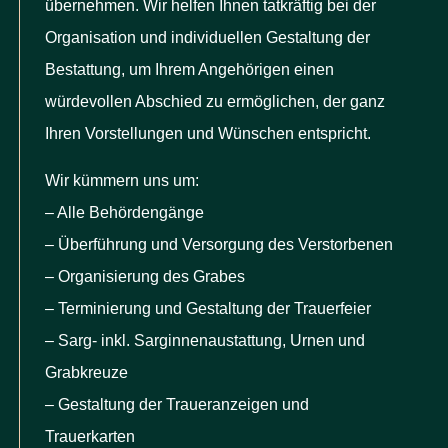
übernehmen. Wir helfen Ihnen tatkräftig bei der
Organisation und individuellen Gestaltung der
Friedhöfe
Bestattung, um Ihrem Angehörigen einen
Wissenswertes
würdevollen Abschied zu ermöglichen, der ganz
Ihren Vorstellungen und Wünschen entspricht.
Aktuelles
Wir kümmern uns um:
– Alle Behördengänge
Wir sind persönlich für Sie
– Überführung und Versorgung des Verstorbenen
da
– Organisierung des Grabes
07152 90 30 95
– Terminierung und Gestaltung der
Trauerfeier
24 Stunden Tag und Nacht
– Sarg- inkl. Sarginnenaustattung, Urnen und
info@anita-maertin-
Grabkreuze
bestattungen.de
– Gestaltung der Traueranzeigen und
Trauerkarten