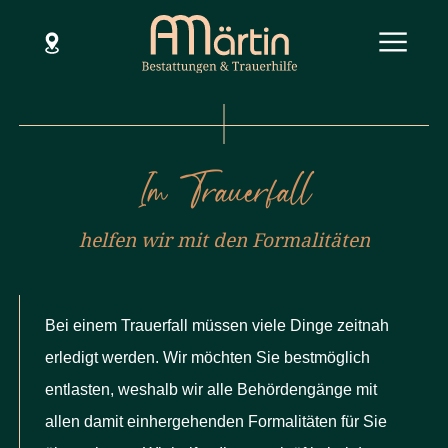
SCHLIESSEN
FORMALITÄTEN UND BEHÖRDENGÄNGE
BEI EINER BESTATTUNG
Menü
Im Trauerfall
Hilfe im Todesfall
Dienstleistungen
helfen wir mit den Formalitäten
Bestattungsarten
Bei einem Trauerfall müssen viele Dinge zeitnah
Bestattungsvorsorge
erledigt werden. Wir möchten Sie bestmöglich
Über uns
entlasten, weshalb wir alle Behördengänge mit
allen damit einhergehenden Formalitäten für Sie
Standorte