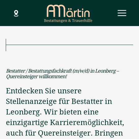
SCHLIESSEN
Menü
Hilfe im Todesfall
Bestatter / Bestattungsfachkraft (m/w/d) in Leonberg –
Dienstleistungen
Quereinsteiger willkommen!
Bestattungsarten
Entdecken Sie unsere
Stellenanzeige für Bestatter in
Bestattungsvorsorge
Leonberg. Wir bieten eine
Über uns
einzigartige Karrieremöglichkeit,
auch für Quereinsteiger. Bringen
Standorte