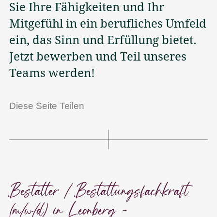
Sie Ihre Fähigkeiten und Ihr
Friedhöfe
Mitgefühl in ein berufliches Umfeld
ein, das Sinn und Erfüllung bietet.
Wissenswertes
Jetzt bewerben und Teil unseres
Teams werden!
Aktuelles
Diese Seite Teilen
Wir sind persönlich für Sie
da
07152 90 30 95
24 Stunden Tag und Nacht
info@anita-maertin-
Bestatter / Bestattungsfachkraft
bestattungen.de
(m/w/d) in Leonberg –